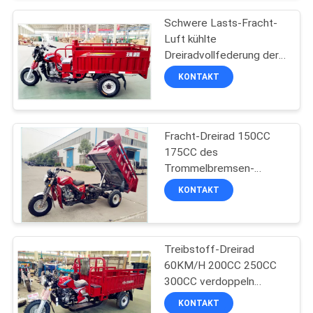
Schwere Lasts-Fracht-
SITEMAP
Luft kühlte
Dreiradvollfederung der
Fracht-200CC ab
KONTAKT
PRIVACY
POLICY
Fracht-Dreirad 150CC
175CC des
Trommelbremsen-
hydraulisches Dump-
KONTAKT
200CC
Treibstoff-Dreirad
60KM/H 200CC 250CC
300CC verdoppeln
wassergekühltes
KONTAKT