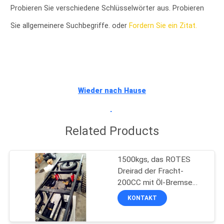
Probieren Sie verschiedene Schlüsselwörter aus. Probieren
TRETEN
Sie allgemeinere Suchbegriffe. oder
Fordern Sie ein Zitat.
SIE
MIT
UNS
IN
Wieder nach Hause
VERBINDUNG
gehen
Related Products
NACHRICHTEN
1500kgs, das ROTES
FORDERN
Dreirad der Fracht-
200CC mit Öl-Bremse
SIE
lädt
KONTAKT
EIN
ZITAT