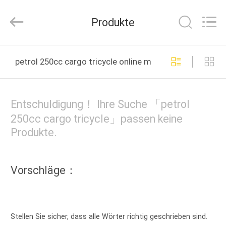
Huaying
Tricycle
Motorcycle
Produkte
Co.,
Ltd..
All
Rights
HAUS
Reserved.
petrol 250cc cargo tricycle online manufacture
PRODUKTE
Entschuldigung！ Ihre Suche 「petrol
ÜBER
250cc cargo tricycle」passen keine
Produkte.
UNS
FABRIK-
Vorschläge：
AUSFLUG
QUALITÄTSKONTROLLE
Stellen Sie sicher, dass alle Wörter richtig geschrieben sind.