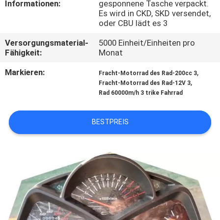
Informationen:
gesponnene Tasche verpackt.
Es wird in CKD, SKD versendet,
TRETEN
oder CBU lädt es 3
SIE
Versorgungsmaterial-
5000 Einheit/Einheiten pro
MIT
Fähigkeit:
Monat
UNS
Markieren:
,
Fracht-Motorrad des Rad-200cc 3
,
Fracht-Motorrad des Rad-12V 3
IN
Rad 60000m/h 3 trike Fahrrad
VERBINDUNG
BESTPREIS
NACHRICHTEN
FORDERN
SIE
EIN
ZITAT