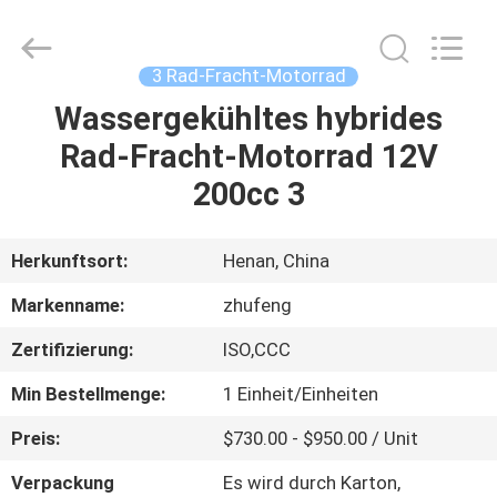
Huaying
Tricycle
Motorcycle
Co.,
Ltd..
3 Rad-Fracht-Motorrad
All
Rights
Wassergekühltes hybrides
HAUS
Reserved.
Rad-Fracht-Motorrad 12V
PRODUKTE
200cc 3
ÜBER
Herkunftsort:
Henan, China
UNS
Markenname:
zhufeng
Zertifizierung:
ISO,CCC
FABRIK-
Min Bestellmenge:
1 Einheit/Einheiten
AUSFLUG
Preis:
$730.00 - $950.00 / Unit
QUALITÄTSKONTROLLE
Verpackung
Es wird durch Karton,