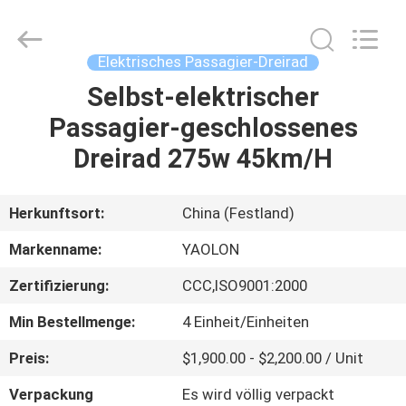
Huaying
Tricycle
Motorcycle
Co.,
Ltd..
Elektrisches Passagier-Dreirad
All
Rights
Selbst-elektrischer
HAUS
Reserved.
Passagier-geschlossenes
PRODUKTE
Dreirad 275w 45km/H
ÜBER
Herkunftsort:
China (Festland)
UNS
Markenname:
YAOLON
Zertifizierung:
CCC,ISO9001:2000
FABRIK-
Min Bestellmenge:
4 Einheit/Einheiten
AUSFLUG
Preis:
$1,900.00 - $2,200.00 / Unit
QUALITÄTSKONTROLLE
Verpackung
Es wird völlig verpackt