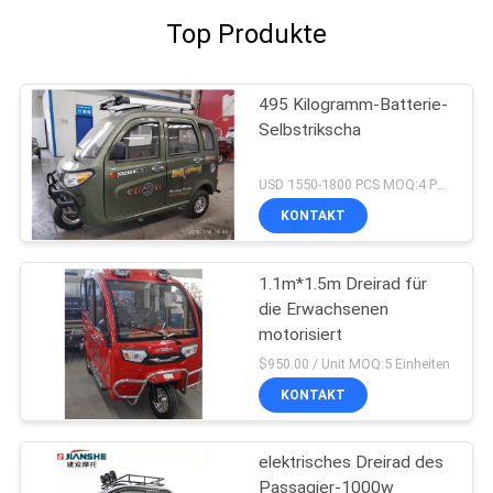
Top Produkte
495 Kilogramm-Batterie-
Selbstrikscha
USD 1550-1800 PCS MOQ:4 PCS
KONTAKT
1.1m*1.5m Dreirad für
die Erwachsenen
motorisiert
$950.00 / Unit MOQ:5 Einheiten
KONTAKT
elektrisches Dreirad des
Passagier-1000w