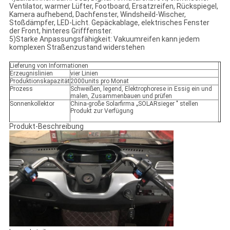
Ventilator, warmer Lüfter, Footboard, Ersatzreifen, Rückspiegel,
Kamera aufhebend, Dachfenster, Windsheild-Wischer,
Stoßdämpfer, LED-Licht. Gepäckablage, elektrisches Fenster
der Front, hinteres Grifffenster.
5)Starke Anpassungsfähigkeit: Vakuumreifen kann jedem
komplexen Straßenzustand widerstehen
Lieferung von Informationen
Erzeugnislinien
vier Linien
Produktionskapazität
2000units pro Monat
Prozess
Schweißen, legend, Elektrophorese in Essig ein und
malen, Zusammenbauen und prüfen
Sonnenkollektor
China-große Solarfirma „SOLARsieger " stellen
Produkt zur Verfügung
Produkt-Beschreibung