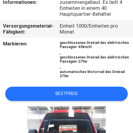
Informationen:
zusammengebaut. Es lädt 4
Einheiten in einem 40
TRETEN
Hauptquartier-Behälter
SIE
Versorgungsmaterial-
Einheit 1000/Einheiten pro
MIT
Fähigkeit:
Monat
UNS
Markieren:
geschlossenes Dreirad des elektrischen
Passagier-45km/H
IN
,
geschlossenes Dreirad des elektrischen
VERBINDUNG
Passagier-275w
,
automatisches Motorrad des Dreirad
275w
NACHRICHTEN
BESTPREIS
FORDERN
SIE
EIN
ZITAT