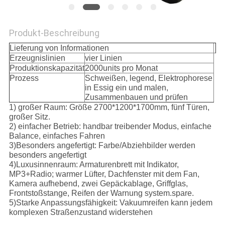
SITEMAP
Produkt-Beschreibung
Lieferung von Informationen
Erzeugnislinien
vier Linien
PRIVACY
Produktionskapazität
2000units pro Monat
POLICY
Prozess
Schweißen, legend, Elektrophorese
in Essig ein und malen,
Zusammenbauen und prüfen
1) großer Raum: Größe 2700*1200*1700mm, fünf Türen,
großer Sitz.
2) einfacher Betrieb: handbar treibender Modus, einfache
Balance, einfaches Fahren
3)Besonders angefertigt: Farbe/Abziehbilder werden
besonders angefertigt
4)Luxusinnenraum: Armaturenbrett mit Indikator,
MP3+Radio; warmer Lüfter, Dachfenster mit dem Fan,
Kamera aufhebend, zwei Gepäckablage, Griffglas,
Frontstoßstange, Reifen der Warnung system.spare.
5)Starke Anpassungsfähigkeit: Vakuumreifen kann jedem
komplexen Straßenzustand widerstehen