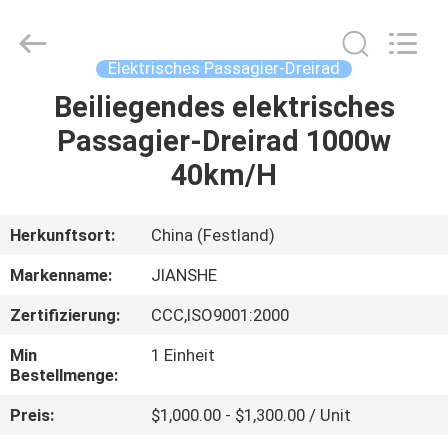
Huaying
Tricycle
Motorcycle
Co.,
Ltd..
Elektrisches Passagier-Dreirad
All
Rights
Beiliegendes elektrisches
HAUS
Reserved.
Passagier-Dreirad 1000w
PRODUKTE
40km/H
ÜBER
Herkunftsort:
China (Festland)
UNS
Markenname:
JIANSHE
Zertifizierung:
CCC,ISO9001:2000
FABRIK-
Min
1 Einheit
AUSFLUG
Bestellmenge:
Preis:
$1,000.00 - $1,300.00 / Unit
QUALITÄTSKONTROLLE