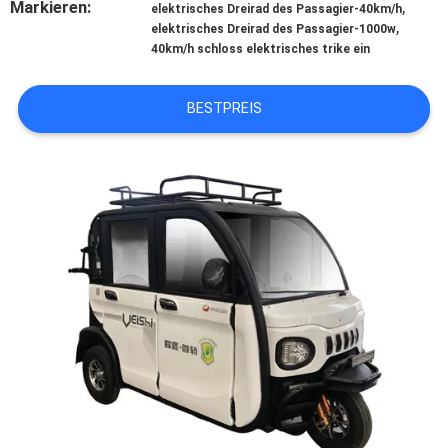
Markieren:
,
elektrisches Dreirad des Passagier-40km/h
,
elektrisches Dreirad des Passagier-1000w
TRETEN
40km/h schloss elektrisches trike ein
SIE
MIT
BESTPREIS
UNS
IN
VERBINDUNG
NACHRICHTEN
FORDERN
SIE
EIN
ZITAT