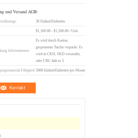
ng und Versand AGB:
stellmenge:
30 Einheit/Einheiten
$1,100.00 - $1,200.00 / Unit
Es wird durch Karton,
gesponnene Tasche verpackt. Es
kung Informationen:
wird in CKD, SKD versendet,
oder CBU lädt es 3
gungsmaterial-Fähigkeit:
5000 Einheit/Einheiten pro Monat
Kontakt
t