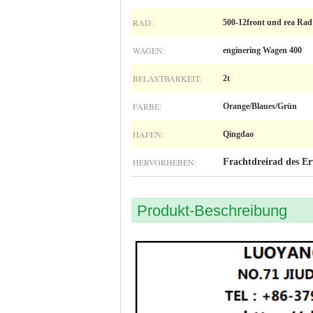
RAD:
500-12front und rea Rad
WAGEN:
enginering Wagen 400
BELASTBARKEIT:
2t
FARBE:
Orange/Blaues/Grün
HAFEN:
Qingdao
HERVORHEBEN:
Frachtdreirad des E
Produkt-Beschreibung