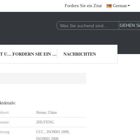
Fordern Sie ein Zitat
German
TRETEN SIE MIT UNS IN VERBINDUNG
FORDERN SIE EIN ZITAT
NACHRICHTEN
tdetails:
ftsort:
Henan, China
nname:
ZHUFENG
zierung:
CCC , ISO9001:2000,
ISO9001:2000