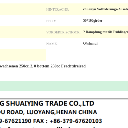
HINTERACHS:
chuanyu Vollfederungs-Zusat
FELD:
50*100girder
VORDERER SCHOCK:
? Dämpfung mit 60 Frühlinge
NAME:
Q4shandi
rwachsenen 250cc
2
0 bottem 250cc Frachtdreirad
,
,