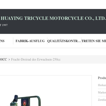
HUAYING TRICYCLE MOTORCYCLE CO., LTD.
 1997
UNS
FABRIK-AUSFLUG
QUALITÄTSKONTROLLE
200CC
Fracht-Dreirad des Erwachsen-250cc
Produk
Herkun
Marke
Zertifi