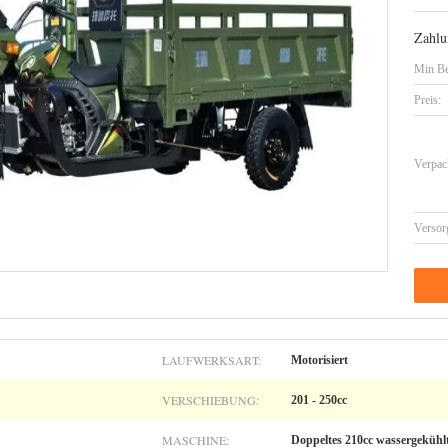
Zahlu
Min Be
Preis:
Verpac
Versor
LAUFWERKSART:
Motorisiert
VERSCHIEBUNG:
201 - 250cc
MASCHINE:
Doppeltes 210cc wassergekühl